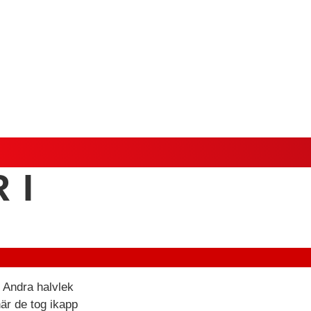
 I
. Andra halvlek
är de tog ikapp