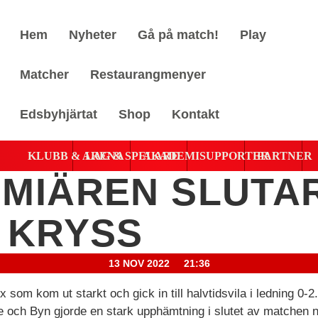
Hem
Nyheter
Gå på match!
Play
Matcher
Restaurangmenyer
Edsbyhjärtat
Shop
Kontakt
KLUBB & ARENA
LAG & SPELARE
AKADEMI
SUPPORTER
PARTNER
MIÄREN SLUTAR
 KRYSS
13 NOV 2022
21:36
ix som kom ut starkt och gick in till halvtidsvila i ledning 0-2
 och Byn gjorde en stark upphämtning i slutet av matchen n