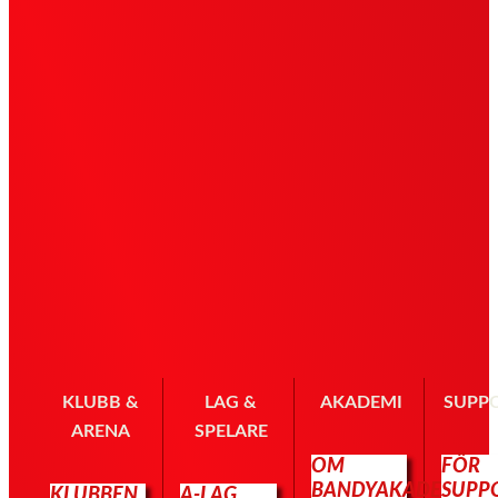
KLUBB &
LAG &
AKADEMI
SUPP
ARENA
SPELARE
OM
FÖR
BANDYAKADEMIN
SUPP
KLUBBEN
A-LAG