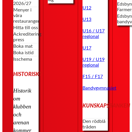
2026/27
Edsbyn
U12
Farmer
Menyer i
våra
Edsbyn
U13
restauranger
bandyv
Hitta till oss
U16 / U17
Ackreditering
regional
press
Boka mat
U17
Boka istid
Isschema
U19 / U19
regional
HISTORISKT
F15 / F17
Bandygymnasiet
Historik
om
KUNSKAPSBANKEN
klubben
och
Den rödblå
arenan
tråden
kommer