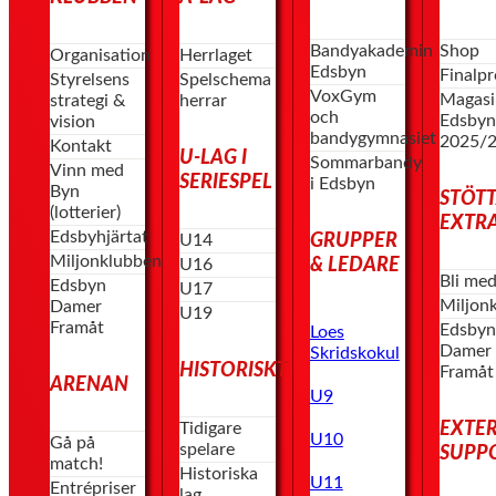
Bandyakademin
Shop
Organisation
Herrlaget
Edsbyn
Finalp
Styrelsens
Spelschema
VoxGym
Magasi
strategi &
herrar
och
Edsby
vision
bandygymnasiet
2025/
Kontakt
U-LAG I
Sommarbandy
Vinn med
SERIESPEL
i Edsbyn
Byn
STÖT
(lotterier)
EXTR
Edsbyhjärtat
GRUPPER
U14
Miljonklubben
& LEDARE
U16
Bli me
Edsbyn
U17
Miljon
Damer
U19
Framåt
Edsby
Loes
Damer
Skridskokul
HISTORISKT
Framåt
ARENAN
U9
EXTE
Tidigare
U10
Gå på
spelare
SUPP
match!
Historiska
U11
Entrépriser
lag