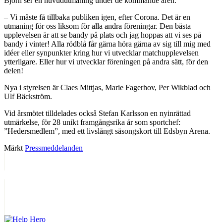
Björn ser en huvudutmaning under de kommande åren.
– Vi måste få tillbaka publiken igen, efter Corona. Det är en
utmaning för oss liksom för alla andra föreningar. Den bästa
upplevelsen är att se bandy på plats och jag hoppas att vi ses på
bandy i vinter! Alla rödblå får gärna höra gärna av sig till mig med
idéer eller synpunkter kring hur vi utvecklar matchupplevelsen
ytterligare. Eller hur vi utvecklar föreningen på andra sätt, för den
delen!
Nya i styrelsen är Claes Mittjas, Marie Fagerhov, Per Wikblad och
Ulf Bäckström.
Vid årsmötet tilldelades också Stefan Karlsson en nyinrättad
utmärkelse, för 28 unikt framgångsrika år som sportchef:
”Hedersmedlem”, med ett livslångt säsongskort till Edsbyn Arena.
Märkt
Pressmeddelanden