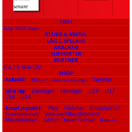
senare
HEM
Köp 50/50 lotter
KLUBB & ARENA
LAG & SPELARE
AKADEMI
SUPPORTER
PARTNER
GÅ PÅ MATCH!
SHOP
Menyer i våra restauranger
Aktuellt:
Nyheter
Våra lag:
Damlaget
Herrlaget
U19
U17
U16
U14
Annat populärt:
Play
Matcher
Edsbyhjärtat
Sommarbandy
Vinn med Byn (lotterier)
Kontakt
Miljonklubben
Edsbyn Damer Framåt