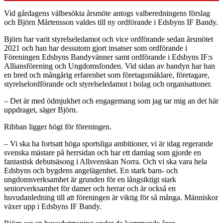
Vid gårdagens välbesökta årsmöte antogs valberedningens förslag
och Björn Mårtensson valdes till ny ordförande i Edsbyns IF Bandy.
Björn har varit styrelseledamot och vice ordförande sedan årsmötet
2021 och han har dessutom gjort insatser som ordförande i
Föreningen Edsbyns Bandyvänner samt ordförande i Edsbyns IF:s
Alliansförening och Ungdomsfonden. Vid sidan av bandyn har han
en bred och mångårig erfarenhet som företagsmäklare, företagare,
styrelselordförande och styrelseledamot i bolag och organisationer.
– Det är med ödmjukhet och engagemang som jag tar mig an det här
uppdraget, säger Björn.
Ribban ligger högt för föreningen.
– Vi ska ha fortsatt höga sportsliga ambitioner, vi är idag regerande
svenska mästare på herrsidan och har ett damlag som gjorde en
fantastisk debutsäsong i Allsvenskan Norra. Och vi ska vara hela
Edsbyns och bygdens angelägenhet. En stark barn- och
ungdomsverksamhet är grunden för en långsiktigt stark
seniorverksamhet för damer och herrar och är också en
huvudanledning till att föreningen är viktig för så många. Människor
växer upp i Edsbyns IF Bandy.