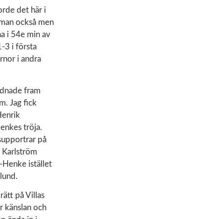
orde det här i
r man också men
a i 54e min av
-3 i första
örnor i andra
ordnade fram
m. Jag fick
Henrik
enkes tröja.
supportrar på
e Karlström
-Henke istället
lund.
rätt på Villas
r känslan och