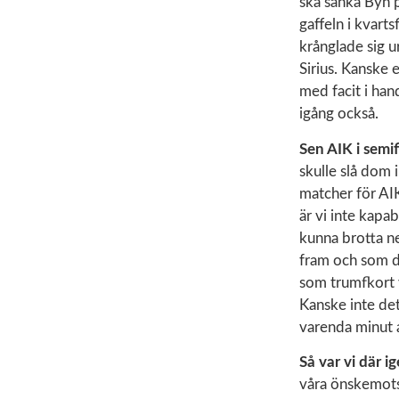
ska sänka Byn p
gaffeln i kvart
krånglade sig u
Sirius. Kanske e
med facit i han
igång också.
Sen AIK i semif
skulle slå dom 
matcher för AIK
är vi inte kapa
kunna brotta ne
fram och som de
som trumfkort 
Kanske inte det
varenda minut 
Så var vi där i
våra önskemotst