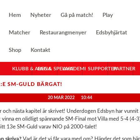
Hem
Nyheter
Gå på match!
Play
Matcher
Restaurangmenyer
Edsbyhjärtat
Shop
Kontakt
KLUBB & ARENA
LAG & SPELARE
AKADEMI
SUPPORTER
PARTNER
:E SM-GULD BÄRGAT!
20 MAR 2022
10:44
r och nästa kapitel är skrivet! Underdogen Edsbyn har vunnit
vinna en olidligt spännande SM-Final mot Villa med 5-4 (4-3)
sitt 13e SM-Guld varav NIO på 2000-talet!
an skriva?
Vad är det vi får vara med om? Händer det som hän