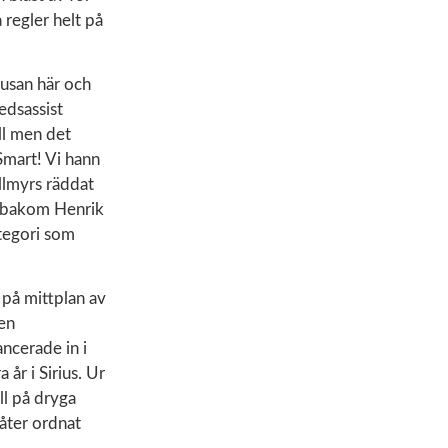
regler helt på
usan här och
edsassist
all men det
 Smart! Vi hann
llmyrs räddat
t bakom Henrik
ategori som
 på mittplan av
gen
ancerade in i
år i Sirius. Ur
ll på dryga
åter ordnat