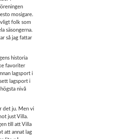
 föreningen
desto mosigare.
evligt folk som
ela säsongerna.
r så jag fattar
gens historia
e favoriter
nnan lagsport i
ett lagsport i
högsta nivå
r det ju. Men vi
t just Villa.
 till att Villa
ot att annat lag