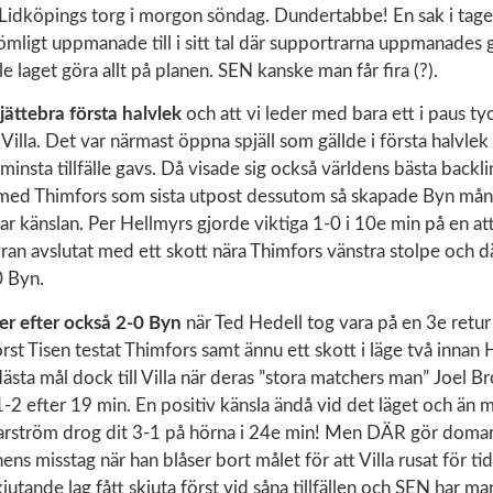
 Lidköpings torg i morgon söndag. Dundertabbe! En sak i tag
ligt uppmanade till i sitt tal där supportrarna uppmanades g
le laget göra allt på planen. SEN kanske man får fira (?).
jättebra första halvlek
och att vi leder med bara ett i paus tyc
Villa. Det var närmast öppna spjäll som gällde i första halvlek
 minsta tillfälle gavs. Då visade sig också världens bästa backl
med Thimfors som sista utpost dessutom så skapade Byn må
var känslan. Per Hellmyrs gjorde viktiga 1-0 i 10e min på en a
an avslutat med ett skott nära Thimfors vänstra stolpe och d
0 Byn.
er efter också 2-0 Byn
när Ted Hedell tog vara på en 3e retur
först Tisen testat Thimfors samt ännu ett skott i läge två innan H
Nästa mål dock till Villa när deras ”stora matchers man” Joel 
2 efter 19 min. En positiv känsla ändå vid det läget och än m
ström drog dit 3-1 på hörna i 24e min! Men DÄR gör domar
s misstag när han blåser bort målet för att Villa rusat för ti
utande lag fått skjuta först vid såna tillfällen och SEN har man