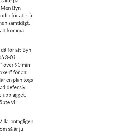
s lite på
n. Men Byn
odin för att slå
 men samtidigt,
r att komma
 då för att Byn
på 3-0 i
l” över 90 min
oxen” för att
där en plan togs
rad defensiv
e upplägget.
öpte vi
illa, antagligen
om så är ju