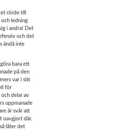
et rörde till
t och ledning
ig i andra! Det
defensiv och det
es ändå inte
 göra bara ett
amnade på den
ers var i sitt
ll för
 och delar av
rmers uppmanade
re är svår att
t oavgjort där.
så låter det