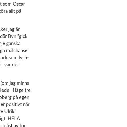
et som Oscar
öra allt på
ker jag är
 där Byn ”gick
inje ganska
nga målchanser
ttack som lyste
är var det
 (om jag minns
edell i läge tre
Broberg på egen
er positivt när
e Ulrik
digt. HELA
 blåst av för