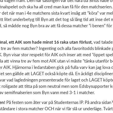
å vägen fram. Den här säsongen var det nära då Sirius hade os
sfinalspelet och ska ha all cred man kan få för den matchserie
r det när man i 4e matchens sista kvart insåg att ”köra” var mel
tt litet underbetyg till Byn att det tog så lång tid att inse det
d, så mådde nog Byn bra av att få dessa matcher ”i benen” fö
inal, ett AIK som hade minst 16 raka utan förlust,
vad talade
i tre av fem matcher? Ingenting och alla favoritodds blinkade 
. Byn visar stor respekt för AIK och inser att med ”öppet spe
bla att vinna tre av fem mot AIK utan vi måste ”tänka utanför b
r AIK. Hjärnorna i ledarstaben gick på fulla varv kan jag lova 
t sen gällde att LAGET också köpte då. En äckligt discipline
var vad lagledningen presenterade för laget och LAGET köpt
 roligaste att titta på som neutral men som Edsbysupporter k
av semifinalserien som Byn vann med 3-1 i matcher.
gen!
På festen som åter var på Studenternas IP. På andra sidan V
åndare i stora matcher OCH när vi får slå ur underläge. Tvärt