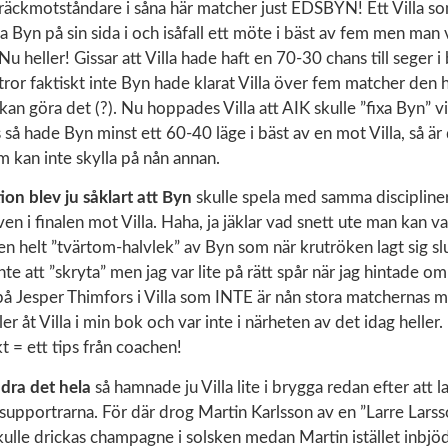
skräckmotståndare i såna här matcher just EDSBYN! Ett Villa s
ja Byn på sin sida i och isåfall ett möte i bäst av fem men man
Nu heller! Gissar att Villa hade haft en 70-30 chans till seger i
g tror faktiskt inte Byn hade klarat Villa över fem matcher den 
kan göra det (?). Nu hoppades Villa att AIK skulle ”fixa Byn” v
 så hade Byn minst ett 60-40 läge i bäst av en mot Villa, så är 
om kan inte skylla på nån annan.
ion blev ju såklart att Byn
skulle spela med samma discipline
n i finalen mot Villa. Haha, ja jäklar vad snett ute man kan va
en helt ”tvärtom-halvlek” av Byn som när krutröken lagt sig slut
inte att ”skryta” men jag var lite på rätt spår när jag hintade o
på Jesper Thimfors i Villa som INTE är nån stora matchernas 
ler åt Villa i min bok och var inte i närheten av det idag heller.
skt = ett tips från coachen!
ddra det hela
så hamnade ju Villa lite i brygga redan efter att
ill supportrarna. För där drog Martin Karlsson av en ”Larre Larss
ulle drickas champagne i solsken medan Martin istället inbjöd 