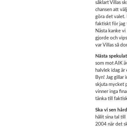
såklart Villas 
chansen att väl
göra det valet. 
faktiskt för ja
Nästa kanke vi 
gjorde och vips
var Villas så d
Nästa spekulat
som mot AIK äve
halvlek idag är 
Byn! Jag gillar 
skjuta mycket 
vinner inga fina
tänka till fakti
Ska vi sen hår
hålit sina tal t
2004 när det sk