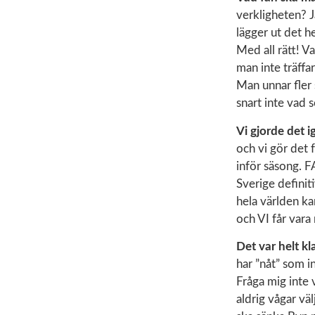
verkligheten? J
lägger ut det h
Med all rätt! Va
man inte träffa
Man unnar fler 
snart inte vad 
Vi gjorde det i
och vi gör det
inför säsong. F
Sverige definit
hela världen k
och VI får vara
Det var helt kl
har ”nåt” som in
Fråga mig inte v
aldrig vågar väl