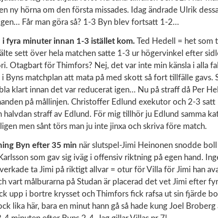
en ny hörna om den första missades. Idag ändrade Ulrik dessa 
igen… Får man göra så? 1-3 Byn blev fortsatt 1-2…
a i fyra minuter innan 1-3 istället kom.
Ted Hedell = het som t
lte sett över hela matchen satte 1-3 ur högervinkel efter sidl
i. Otagbart för Thimfors? Nej, det var inte min känsla i alla f
t i Byns matchplan att mata på med skott så fort tillfälle gavs.
la klart innan det var reducerat igen… Nu på straff då Per He
anden på mållinjen. Christoffer Edlund exekutor och 2-3 sat
 halvdan straff av Edlund. För mig tillhör ju Edlund samma k
igen men sånt törs man ju inte jinxa och skriva före match.
ning Byn efter 35 min
när slutspel-Jimi Heinonen snodde boll
arlsson som gav sig iväg i offensiv riktning på egen hand. In
verkade ta Jimi på riktigt allvar = otur för Villa för Jimi han av
h vart målburarna på Studan är placerad det vet Jimi efter fyra 
k upp i bortre krysset och Thimfors fick rafsa ut sin fjärde bo
k lika här, bara en minut hann gå så hade kung Joel Broberg 