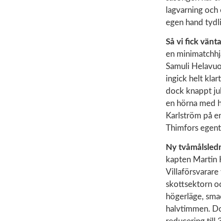
lagvarning och 
egen hand tydl
Så vi fick vänt
en minimatchhjä
Samuli Helavuor
ingick helt klar
dock knappt jub
en hörna med h
Karlström på en
Thimfors egentl
Ny tvåmålsled
kapten Martin K
Villaförsvarare 
skottsektorn oc
högerläge, smac
halvtimmen. Doc