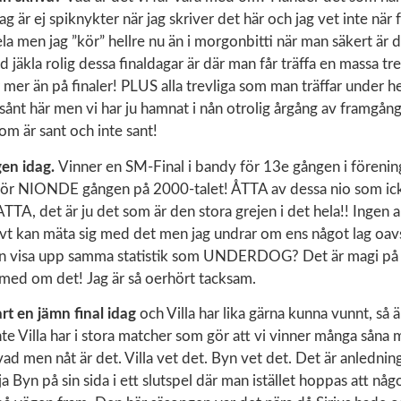
ag är ej spiknykter när jag skriver det här och jag vet inte när
ela men jag ”kör” hellre nu än i morgonbitti när man säkert är 
d jäkla rolig dessa finaldagar är där man får träffa en massa tr
r mer än på finaler! PLUS alla trevliga som man träffar under h
sånt här men vi har ju hamnat i nån otrolig årgång av framgånga
som är sant och inte sant!
gen idag.
Vinner en SM-Final i bandy för 13e gången i förenin
 för NIONDE gången på 2000-talet! ÅTTA av dessa nio som ick
ATTA, det är ju det som är den stora grejen i det hela!! Ingen a
ivt kan mäta sig med det men jag undrar om ens något lag oavs
an visa upp samma statistik som UNDERDOG? Det är magi på 
 med om det! Jag är så oerhört tacksam.
art en jämn final idag
och Villa har lika gärna kunna vunnt, så ä
te Villa har i stora matcher som gör att vi vinner många såna mo
ad men nåt är det. Villa vet det. Byn vet det. Det är anledningen
ja Byn på sin sida i ett slutspel där man istället hoppas att någ