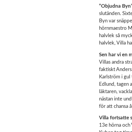
”Objudna Byn”
slutänden. Sixt
Byn var snäppet
hörnmaestro Ma
halvlek så mycke
halvlek, Villa 
Sen har vi en 
Villas andra st
faktiskt Ander
Karlström i gul
Edlund, tagen a
läktaren, vackl
nästan inte und
för att chansa 
Villa fortsatte
13e hörna och V