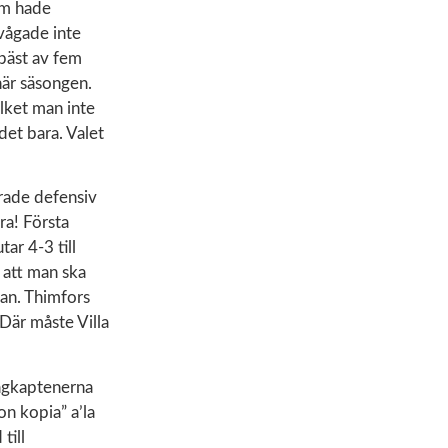
om hade
 vågade inte
 bäst av fem
här säsongen.
ilket man inte
det bara. Valet
rade defensiv
ra! Första
ar 4-3 till
m att man ska
man. Thimfors
 Där måste Villa
 lagkaptenerna
on kopia” a’la
till