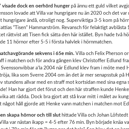
 visade dock en oerhörd hunger
på ännu ett guld vilket avgj
ensson lovade att Villa var hungrigare nu än 2020 och det va
 hungrigare ändå, otroligt nog. Superviktiga 3-5 kom på hörn
ttias ”Tisen” Hammarström. Revansch för felaktigt avblåsta 1
t rättvist att Tisen fick sätta den här istället. Byn hade två h
hade 11 hörnor efter 5-5 i första halvlek i hörnmatchen.
matchavgörande sekvens i 65e min.
Villa och Felix Pherson 
raff i matchen och för andra gången klev Christoffer Edlund fra
s Svenssonvibbar a’la 2004 när Edlund klev fram i möte med 
 tröja, lika som Sverre 2004 om än det är mer senapsstuk på H
v stundens allvar med en straff mot kortsidan med sina egna 
ade! Han har gjort det förut och den här straffen kunde Henk
vika att rädda. Dock bra gjort att stå kvar mitt i målet av kung
åt något håll gjorde att Henke vann matchen i matchen mot Ed
 sen skapa hörnor och till slut
hittade Villa och Johan Löfstedt 
illa var nästan ikapp = 4-5 efter 76 min. Byn började knäa va