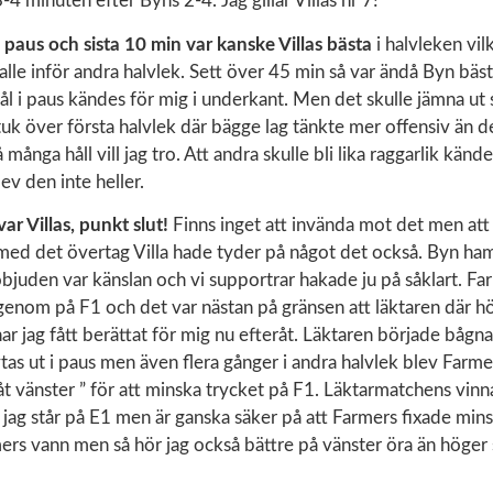
3-4 minuten efter Byns 2-4. Jag gillar Villas nr 7!
ll paus och sista 10 min var kanske Villas bästa
i halvleken vilk
skalle inför andra halvlek. Sett över 45 min så var ändå Byn bäs
l i paus kändes för mig i underkant. Men det skulle jämna ut s
stuk över första halvlek där bägge lag tänkte mer offensiv än 
å många håll vill jag tro. Att andra skulle bli lika raggarlik känd
lev den inte heller.
ar Villas, punkt slut!
Finns inget att invända mot det men att
med det övertag Villa hade tyder på något det också. Byn h
objuden var känslan och vi supportrar hakade ju på såklart. Farm
enom på F1 och det var nästan på gränsen att läktaren där hö
ar jag fått berättat för mig nu efteråt. Läktaren började bågna
ytas ut i paus men även flera gånger i andra halvlek blev Fa
 åt vänster ” för att minska trycket på F1. Läktarmatchens vinna
 jag står på E1 men är ganska säker på att Farmers fixade mins
mers vann men så hör jag också bättre på vänster öra än höger 