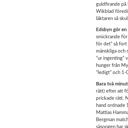
guldfirande på
Wikblad föredöm
läktaren så skul
Edsbyn gör en 
smickrande för 
för det” så fort
mänskliga och 
”ur ingenting” 
hunger från Myr
”ledigt” och 1-
Bara två minut
rätt) efter att 
prickade rätt. 
hand ordnade 1-
Mattias Hammar
Bergman matchen
säsongen har skj